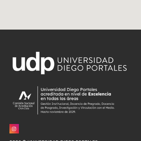
Odontología
Programa
de
Formación
General
Programa
de
Inglés
General
Centro
de
Deportes
y
Cultura
Vida
Universitaria
Tesorería
Dirección
de
Relaciones
Internacionales