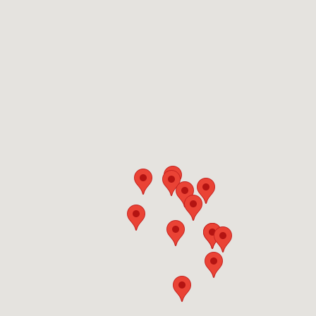
Facultad
de
Derecho
UDP
Facultad
de
Educación
Facultad
de
Ingeniería
y
Ciencias
Facultad
de
Medicina
Facultad
de
Psicología
Facultad
de
Salud
y