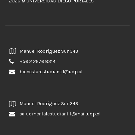
2026 © UNIVERSIDAD DIEGO PORTALES
Matricula
Servicio
de
Atención
Psicológica
para
Estudiantes
Bienestar
Manuel Rodríguez Sur 343
Estudiantil
+56 2 2676 8314
Departamento
de
bienestarestudiantil@udp.cl
Género
Innovación
y
Desarrollo
Clínica
Manuel Rodríguez Sur 343
Jurídica
saludmentalestudiantil@mail.udp.cl
Casona
Postgrado
Instituto
de